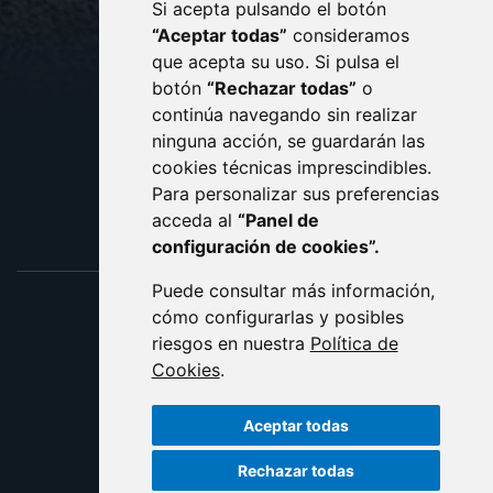
Si acepta pulsando el botón
CONTACTO
MAPA WEB
“Aceptar todas”
consideramos
AVISO LEGAL
que acepta su uso. Si pulsa el
PROTECCIÓN DE DATOS
botón
“Rechazar todas”
o
POLÍTICA DE COOKIES
ACCESIBILIDAD
continúa navegando sin realizar
ninguna acción, se guardarán las
ENLACE EXTERNO AL C
cookies técnicas imprescindibles.
Para personalizar sus preferencias
acceda al
“Panel de
configuración de cookies”.
Puede consultar más información,
cómo configurarlas y posibles
riesgos en nuestra
Política de
Cookies
.
Aceptar todas
Rechazar todas