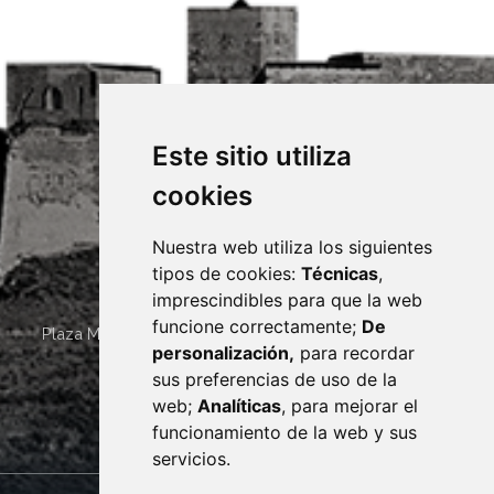
Este sitio utiliza
cookies
Nuestra web utiliza los siguientes
tipos de cookies:
Técnicas
,
imprescindibles para que la web
funcione correctamente;
De
Plaza Mayor 4
22400
MONZÓN
- ARAGÓN
(ESPAÑA)
personalización,
para recordar
· (34) 974 400 700 ·
sus preferencias de uso de la
sac@monzon.es
web;
Analíticas
, para mejorar el
monzon.es
funcionamiento de la web y sus
servicios.