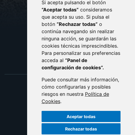
Si acepta pulsando el botón
CONTACTO
MAPA WEB
“Aceptar todas”
consideramos
AVISO LEGAL
que acepta su uso. Si pulsa el
PROTECCIÓN DE DATOS
botón
“Rechazar todas”
o
POLÍTICA DE COOKIES
ACCESIBILIDAD
continúa navegando sin realizar
ninguna acción, se guardarán las
ENLACE EXTERNO AL C
cookies técnicas imprescindibles.
Para personalizar sus preferencias
acceda al
“Panel de
configuración de cookies”.
Puede consultar más información,
cómo configurarlas y posibles
riesgos en nuestra
Política de
Cookies
.
Aceptar todas
Rechazar todas