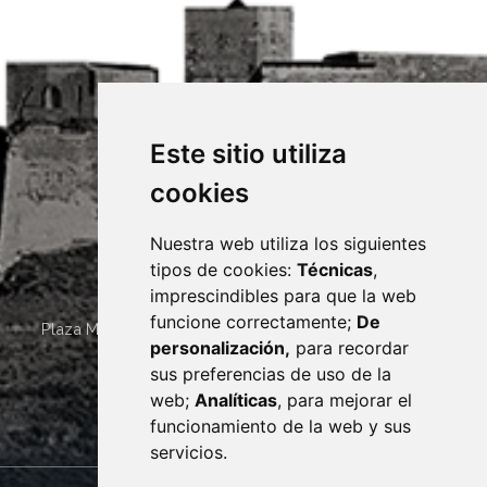
Este sitio utiliza
cookies
Nuestra web utiliza los siguientes
tipos de cookies:
Técnicas
,
imprescindibles para que la web
funcione correctamente;
De
Plaza Mayor 4
22400
MONZÓN
- ARAGÓN
(ESPAÑA)
personalización,
para recordar
· (34) 974 400 700 ·
sus preferencias de uso de la
sac@monzon.es
web;
Analíticas
, para mejorar el
monzon.es
funcionamiento de la web y sus
servicios.