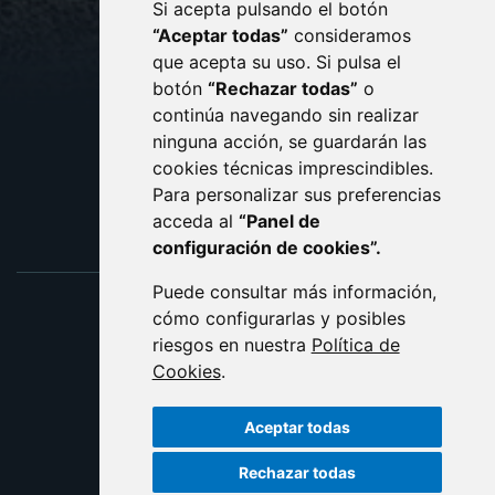
Si acepta pulsando el botón
CONTACTO
MAPA WEB
“Aceptar todas”
consideramos
AVISO LEGAL
que acepta su uso. Si pulsa el
PROTECCIÓN DE DATOS
botón
“Rechazar todas”
o
POLÍTICA DE COOKIES
ACCESIBILIDAD
continúa navegando sin realizar
ninguna acción, se guardarán las
ENLACE EXTERNO AL C
cookies técnicas imprescindibles.
Para personalizar sus preferencias
acceda al
“Panel de
configuración de cookies”.
Puede consultar más información,
cómo configurarlas y posibles
riesgos en nuestra
Política de
Cookies
.
Aceptar todas
Rechazar todas