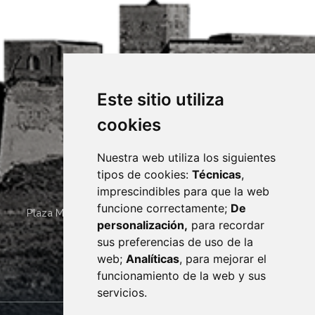
Este sitio utiliza
cookies
Nuestra web utiliza los siguientes
tipos de cookies:
Técnicas
,
imprescindibles para que la web
funcione correctamente;
De
Plaza Mayor 4
22400
MONZÓN
- ARAGÓN
(ESPAÑA)
personalización,
para recordar
· (34) 974 400 700 ·
sus preferencias de uso de la
sac@monzon.es
web;
Analíticas
, para mejorar el
monzon.es
funcionamiento de la web y sus
servicios.