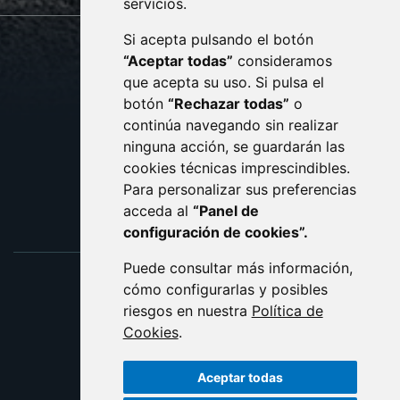
servicios.
Si acepta pulsando el botón
CONTACTO
MAPA WEB
“Aceptar todas”
consideramos
AVISO LEGAL
que acepta su uso. Si pulsa el
PROTECCIÓN DE DATOS
botón
“Rechazar todas”
o
POLÍTICA DE COOKIES
ACCESIBILIDAD
continúa navegando sin realizar
ninguna acción, se guardarán las
ENLACE EXTERNO AL C
cookies técnicas imprescindibles.
Para personalizar sus preferencias
acceda al
“Panel de
configuración de cookies”.
Puede consultar más información,
cómo configurarlas y posibles
riesgos en nuestra
Política de
Cookies
.
Aceptar todas