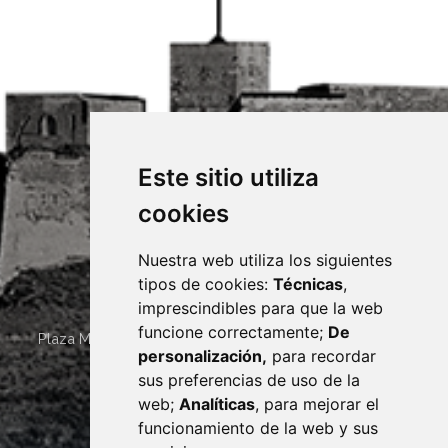
Este sitio utiliza
cookies
Nuestra web utiliza los siguientes
tipos de cookies:
Técnicas
,
imprescindibles para que la web
funcione correctamente;
De
Plaza Mayor 4
22400
MONZÓN
- ARAGÓN
(ESPAÑA)
personalización,
para recordar
· (34) 974 400 700 ·
sus preferencias de uso de la
sac@monzon.es
web;
Analíticas
, para mejorar el
monzon.es
funcionamiento de la web y sus