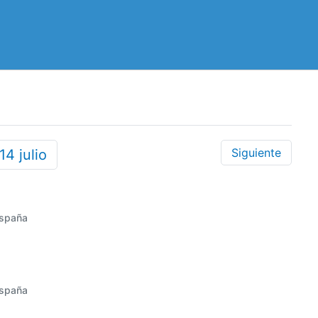
Siguiente
14
julio
España
España