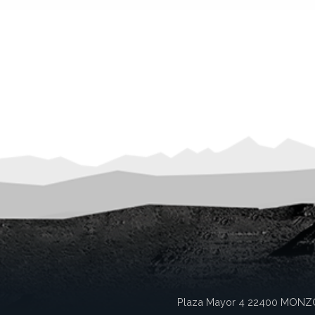
Plaza Mayor 4
22400
MONZ