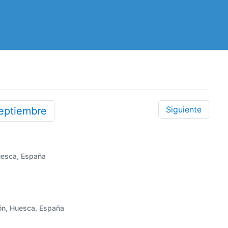
Siguiente
eptiembre
uesca, España
ón, Huesca, España