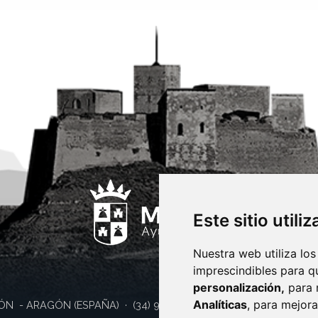
Este sitio utili
Nuestra web utiliza los
imprescindibles para q
personalización,
para 
Analíticas
, para mejora
ÓN
- ARAGÓN
(ESPAÑA)
· (34) 974 400 700 ·
sac@monzon.es