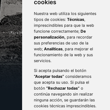
cookies
Nuestra web utiliza los siguientes
tipos de cookies:
Técnicas
,
imprescindibles para que la web
funcione correctamente;
De
Plaza Mayor 4
22400
MONZÓN
- ARAGÓN
(ESPAÑA)
personalización,
para recordar
· (34) 974 400 700 ·
sus preferencias de uso de la
sac@monzon.es
web;
Analíticas
, para mejorar el
monzon.es
funcionamiento de la web y sus
servicios.
Si acepta pulsando el botón
CONTACTO
MAPA WEB
“Aceptar todas”
consideramos
AVISO LEGAL
que acepta su uso. Si pulsa el
PROTECCIÓN DE DATOS
botón
“Rechazar todas”
o
POLÍTICA DE COOKIES
ACCESIBILIDAD
continúa navegando sin realizar
ninguna acción, se guardarán las
ENLACE EXTERNO AL C
cookies técnicas imprescindibles.