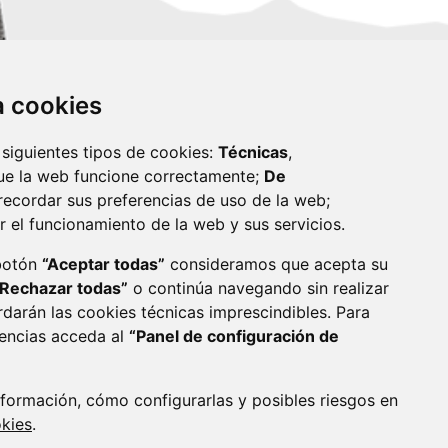
za cookies
 siguientes tipos de cookies:
Técnicas
,
ue la web funcione correctamente;
De
recordar sus preferencias de uso de la web;
r el funcionamiento de la web y sus servicios.
monzon.es
 botón
“Aceptar todas”
consideramos que acepta su
“Rechazar todas”
o continúa navegando sin realizar
CA DE COOKIES
ACCESIBILIDAD
rdarán las cookies técnicas imprescindibles. Para
rencias acceda al
“Panel de configuración de
ENLACE 
formación, cómo configurarlas y posibles riesgos en
okies
.