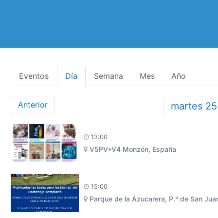
Eventos
Día
Semana
Mes
Año
Anterior
martes
2
13:00
V5PV+V4 Monzón, España
15:00
Parque de la Azucarera, P.º de San Ju