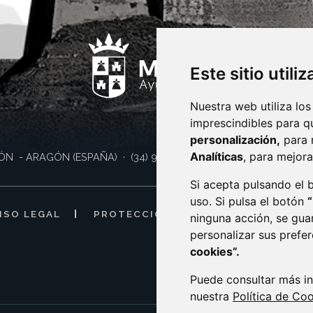
Este sitio utili
Nuestra web utiliza los
imprescindibles para q
personalización,
para 
Analíticas
, para mejora
ÓN
- ARAGÓN
(ESPAÑA)
· (34) 974 400 700 ·
sac@monzon.es
Si acepta pulsando el
uso. Si pulsa el botón
ISO LEGAL
PROTECCIÓN DE DATOS
POLÍTI
ninguna acción, se gua
personalizar sus prefe
cookies”.
Puede consultar más in
nuestra
Política de Co