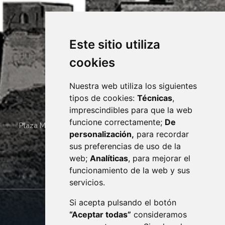
Este sitio utiliza
cookies
Nuestra web utiliza los siguientes
tipos de cookies:
Técnicas
,
imprescindibles para que la web
funcione correctamente;
De
Plaza Mayor 4
22400
MONZÓN
- ARAGÓN
(ESPAÑA)
personalización,
para recordar
· (34) 974 400 700 ·
sus preferencias de uso de la
sac@monzon.es
web;
Analíticas
, para mejorar el
monzon.es
funcionamiento de la web y sus
servicios.
Si acepta pulsando el botón
CONTACTO
MAPA WEB
“Aceptar todas”
consideramos
AVISO LEGAL