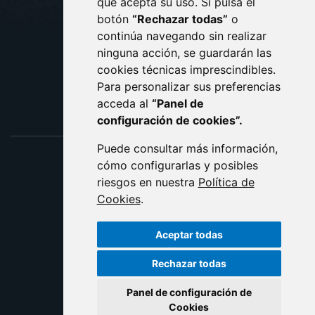
que acepta su uso. Si pulsa el
PROTECCIÓN DE DATOS
botón
“Rechazar todas”
o
POLÍTICA DE COOKIES
ACCESIBILIDAD
continúa navegando sin realizar
ninguna acción, se guardarán las
ENLACE EXTERNO AL C
cookies técnicas imprescindibles.
Para personalizar sus preferencias
acceda al
“Panel de
configuración de cookies”.
Puede consultar más información,
cómo configurarlas y posibles
riesgos en nuestra
Política de
Cookies
.
Aceptar todas
Rechazar todas
Panel de configuración de
Cookies