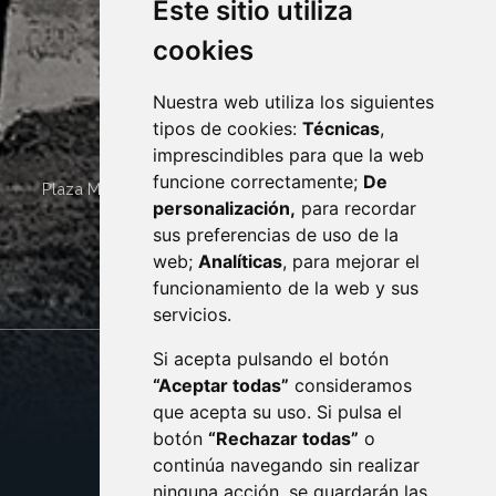
Este sitio utiliza
cookies
Nuestra web utiliza los siguientes
tipos de cookies:
Técnicas
,
imprescindibles para que la web
funcione correctamente;
De
Plaza Mayor 4
22400
MONZÓN
- ARAGÓN
(ESPAÑA)
personalización,
para recordar
· (34) 974 400 700 ·
sus preferencias de uso de la
sac@monzon.es
web;
Analíticas
, para mejorar el
monzon.es
funcionamiento de la web y sus
servicios.
Si acepta pulsando el botón
CONTACTO
MAPA WEB
“Aceptar todas”
consideramos
AVISO LEGAL
que acepta su uso. Si pulsa el
PROTECCIÓN DE DATOS
botón
“Rechazar todas”
o
POLÍTICA DE COOKIES
ACCESIBILIDAD
continúa navegando sin realizar
ninguna acción, se guardarán las