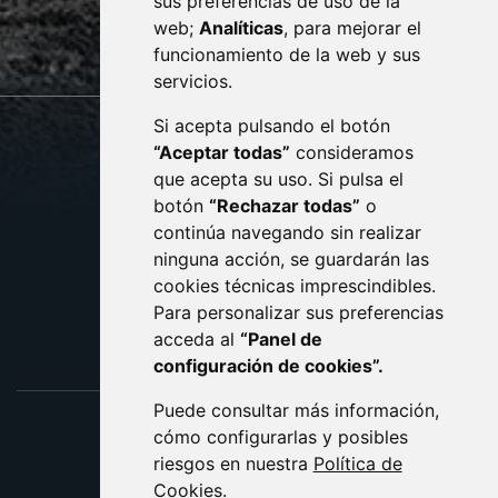
sus preferencias de uso de la
sac@monzon.es
web;
Analíticas
, para mejorar el
monzon.es
funcionamiento de la web y sus
servicios.
Si acepta pulsando el botón
CONTACTO
MAPA WEB
“Aceptar todas”
consideramos
AVISO LEGAL
que acepta su uso. Si pulsa el
PROTECCIÓN DE DATOS
botón
“Rechazar todas”
o
POLÍTICA DE COOKIES
ACCESIBILIDAD
continúa navegando sin realizar
ninguna acción, se guardarán las
ENLACE EXTERNO AL C
cookies técnicas imprescindibles.
Para personalizar sus preferencias
acceda al
“Panel de
configuración de cookies”.
Puede consultar más información,
cómo configurarlas y posibles
riesgos en nuestra
Política de
Cookies
.