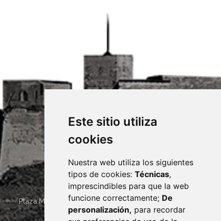
Este sitio utiliza
cookies
Nuestra web utiliza los siguientes
tipos de cookies:
Técnicas
,
imprescindibles para que la web
funcione correctamente;
De
Plaza Mayor 4
22400
MONZÓN
- ARAGÓN
(ESPAÑA)
personalización,
para recordar
· (34) 974 400 700 ·