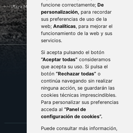
funcione correctamente;
De
Plaza Mayor 4
22400
MONZÓN
- ARAGÓN
(ESPAÑA)
personalización,
para recordar
· (34) 974 400 700 ·
sus preferencias de uso de la
sac@monzon.es
web;
Analíticas
, para mejorar el
monzon.es
funcionamiento de la web y sus
servicios.
Si acepta pulsando el botón
CONTACTO
MAPA WEB
“Aceptar todas”
consideramos
AVISO LEGAL
que acepta su uso. Si pulsa el
PROTECCIÓN DE DATOS
botón
“Rechazar todas”
o
POLÍTICA DE COOKIES
ACCESIBILIDAD
continúa navegando sin realizar
ninguna acción, se guardarán las
ENLACE EXTERNO AL C
cookies técnicas imprescindibles.
Para personalizar sus preferencias
acceda al
“Panel de
configuración de cookies”.
Puede consultar más información,