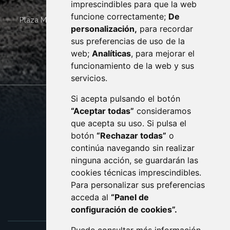
imprescindibles para que la web
funcione correctamente;
De
Plaza Mayor 4
22400
MONZÓN
- ARAGÓN
(ESPAÑA)
personalización,
para recordar
· (34) 974 400 700 ·
sus preferencias de uso de la
sac@monzon.es
web;
Analíticas
, para mejorar el
monzon.es
funcionamiento de la web y sus
servicios.
Si acepta pulsando el botón
CONTACTO
MAPA WEB
“Aceptar todas”
consideramos
AVISO LEGAL
que acepta su uso. Si pulsa el
PROTECCIÓN DE DATOS
botón
“Rechazar todas”
o
POLÍTICA DE COOKIES
ACCESIBILIDAD
continúa navegando sin realizar
ninguna acción, se guardarán las
ENLACE EXTERNO AL C
cookies técnicas imprescindibles.
Para personalizar sus preferencias
acceda al
“Panel de
configuración de cookies”.