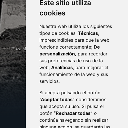
Este sitio utiliza
cookies
Nuestra web utiliza los siguientes
tipos de cookies:
Técnicas
,
imprescindibles para que la web
funcione correctamente;
De
Plaza Mayor 4
22400
MONZÓN
- ARAGÓN
(ESPAÑA)
personalización,
para recordar
· (34) 974 400 700 ·
sus preferencias de uso de la
sac@monzon.es
web;
Analíticas
, para mejorar el
monzon.es
funcionamiento de la web y sus
servicios.
Si acepta pulsando el botón
CONTACTO
MAPA WEB
“Aceptar todas”
consideramos
AVISO LEGAL
que acepta su uso. Si pulsa el
PROTECCIÓN DE DATOS
botón
“Rechazar todas”
o
POLÍTICA DE COOKIES
ACCESIBILIDAD
continúa navegando sin realizar
ninguna acción, se guardarán las