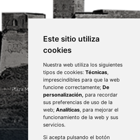
Este sitio utiliza
cookies
Nuestra web utiliza los siguientes
tipos de cookies:
Técnicas
,
imprescindibles para que la web
funcione correctamente;
De
Plaza Mayor 4
22400
MONZÓN
- ARAGÓN
(ESPAÑA)
personalización,
para recordar
· (34) 974 400 700 ·
sus preferencias de uso de la
sac@monzon.es
web;
Analíticas
, para mejorar el
monzon.es
funcionamiento de la web y sus
servicios.
Si acepta pulsando el botón