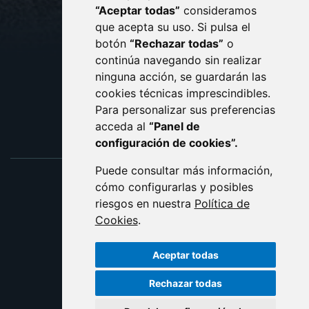
CONTACTO
MAPA WEB
“Aceptar todas”
consideramos
AVISO LEGAL
que acepta su uso. Si pulsa el
PROTECCIÓN DE DATOS
botón
“Rechazar todas”
o
POLÍTICA DE COOKIES
ACCESIBILIDAD
continúa navegando sin realizar
ninguna acción, se guardarán las
ENLACE EXTERNO AL C
cookies técnicas imprescindibles.
Para personalizar sus preferencias
acceda al
“Panel de
configuración de cookies”.
Puede consultar más información,
cómo configurarlas y posibles
riesgos en nuestra
Política de
Cookies
.
Aceptar todas
Rechazar todas