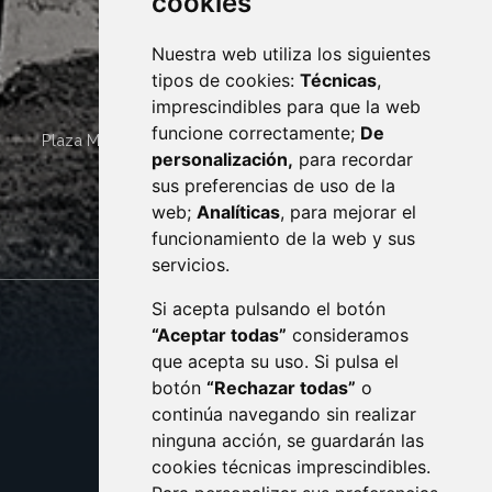
cookies
Nuestra web utiliza los siguientes
tipos de cookies:
Técnicas
,
imprescindibles para que la web
funcione correctamente;
De
Plaza Mayor 4
22400
MONZÓN
- ARAGÓN
(ESPAÑA)
personalización,
para recordar
· (34) 974 400 700 ·
sus preferencias de uso de la
sac@monzon.es
web;
Analíticas
, para mejorar el
monzon.es
funcionamiento de la web y sus
servicios.
Si acepta pulsando el botón
CONTACTO
MAPA WEB
“Aceptar todas”
consideramos
AVISO LEGAL
que acepta su uso. Si pulsa el
PROTECCIÓN DE DATOS
botón
“Rechazar todas”
o
POLÍTICA DE COOKIES
ACCESIBILIDAD
continúa navegando sin realizar
ninguna acción, se guardarán las
ENLACE EXTERNO AL C
cookies técnicas imprescindibles.