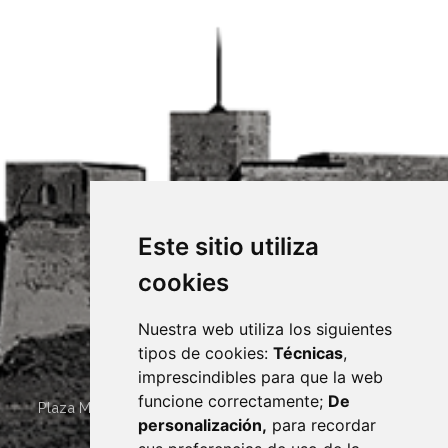
Este sitio utiliza
cookies
Nuestra web utiliza los siguientes
tipos de cookies:
Técnicas
,
imprescindibles para que la web
funcione correctamente;
De
Plaza Mayor 4
22400
MONZÓN
- ARAGÓN
(ESPAÑA)
personalización,
para recordar
· (34) 974 400 700 ·