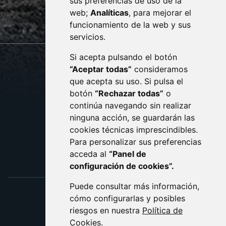
sus preferencias de uso de la
sac@monzon.es
web;
Analíticas
, para mejorar el
monzon.es
funcionamiento de la web y sus
servicios.
Si acepta pulsando el botón
CONTACTO
MAPA WEB
“Aceptar todas”
consideramos
AVISO LEGAL
que acepta su uso. Si pulsa el
PROTECCIÓN DE DATOS
botón
“Rechazar todas”
o
POLÍTICA DE COOKIES
ACCESIBILIDAD
continúa navegando sin realizar
ninguna acción, se guardarán las
ENLACE EXTERNO AL C
cookies técnicas imprescindibles.
Para personalizar sus preferencias
acceda al
“Panel de
configuración de cookies”.
Puede consultar más información,
cómo configurarlas y posibles
riesgos en nuestra
Política de
Cookies
.