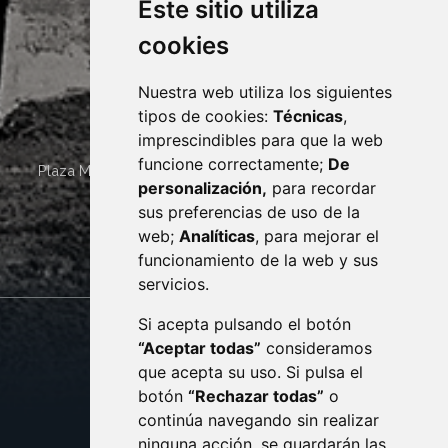
Este sitio utiliza
cookies
Nuestra web utiliza los siguientes
tipos de cookies:
Técnicas
,
imprescindibles para que la web
funcione correctamente;
De
Plaza Mayor 4
22400
MONZÓN
- ARAGÓN
(ESPAÑA)
personalización,
para recordar
· (34) 974 400 700 ·
sus preferencias de uso de la
sac@monzon.es
web;
Analíticas
, para mejorar el
monzon.es
funcionamiento de la web y sus
servicios.
Si acepta pulsando el botón
CONTACTO
MAPA WEB
“Aceptar todas”
consideramos
AVISO LEGAL
que acepta su uso. Si pulsa el
PROTECCIÓN DE DATOS
botón
“Rechazar todas”
o
POLÍTICA DE COOKIES
ACCESIBILIDAD
continúa navegando sin realizar
ninguna acción, se guardarán las