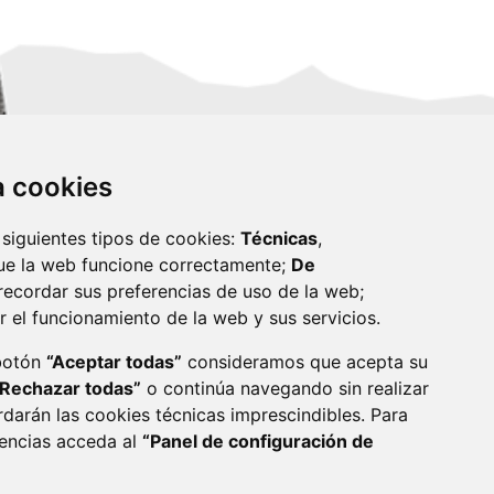
za cookies
 siguientes tipos de cookies:
Técnicas
,
ue la web funcione correctamente;
De
recordar sus preferencias de uso de la web;
r el funcionamiento de la web y sus servicios.
monzon.es
 botón
“Aceptar todas”
consideramos que acepta su
“Rechazar todas”
o continúa navegando sin realizar
CA DE COOKIES
ACCESIBILIDAD
rdarán las cookies técnicas imprescindibles. Para
rencias acceda al
“Panel de configuración de
ENLACE 