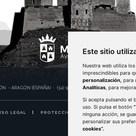
Este sitio utili
Nuestra web utiliza los
imprescindibles para q
personalización,
para 
Analíticas
, para mejora
ÓN
- ARAGÓN
(ESPAÑA)
· (34) 974 400 700 ·
sac@monzon.es
Si acepta pulsando el
uso. Si pulsa el botón
ISO LEGAL
PROTECCIÓN DE DATOS
POLÍTI
ninguna acción, se gua
personalizar sus prefe
cookies”.