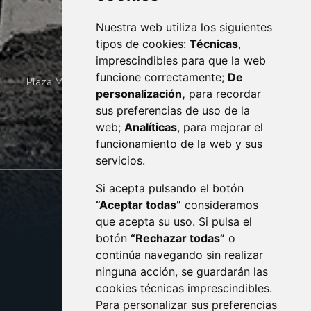
Nuestra web utiliza los siguientes
tipos de cookies:
Técnicas
,
imprescindibles para que la web
funcione correctamente;
De
Plaza Mayor 4
22400
MONZÓN
- ARAGÓN
(ESPAÑA)
personalización,
para recordar
· (34) 974 400 700 ·
sus preferencias de uso de la
sac@monzon.es
web;
Analíticas
, para mejorar el
monzon.es
funcionamiento de la web y sus
servicios.
Si acepta pulsando el botón
CONTACTO
MAPA WEB
“Aceptar todas”
consideramos
AVISO LEGAL
que acepta su uso. Si pulsa el
PROTECCIÓN DE DATOS
botón
“Rechazar todas”
o
POLÍTICA DE COOKIES
ACCESIBILIDAD
continúa navegando sin realizar
ninguna acción, se guardarán las
ENLACE EXTERNO AL C
cookies técnicas imprescindibles.
Para personalizar sus preferencias