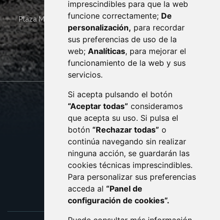
imprescindibles para que la web
funcione correctamente;
De
Plaza Mayor 4
22400
MONZÓN
- ARAGÓN
(ESPAÑA)
personalización,
para recordar
· (34) 974 400 700 ·
sus preferencias de uso de la
sac@monzon.es
web;
Analíticas
, para mejorar el
monzon.es
funcionamiento de la web y sus
servicios.
Si acepta pulsando el botón
CONTACTO
MAPA WEB
“Aceptar todas”
consideramos
AVISO LEGAL
que acepta su uso. Si pulsa el
PROTECCIÓN DE DATOS
botón
“Rechazar todas”
o
POLÍTICA DE COOKIES
ACCESIBILIDAD
continúa navegando sin realizar
ninguna acción, se guardarán las
ENLACE EXTERNO AL C
cookies técnicas imprescindibles.
Para personalizar sus preferencias
acceda al
“Panel de
configuración de cookies”.