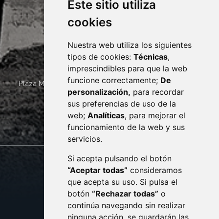
Este sitio utiliza
cookies
Nuestra web utiliza los siguientes
tipos de cookies:
Técnicas
,
imprescindibles para que la web
funcione correctamente;
De
Plaza Mayor 4
22400
MONZÓN
- ARAGÓN
(ESPAÑA)
personalización,
para recordar
· (34) 974 400 700 ·
sus preferencias de uso de la
sac@monzon.es
web;
Analíticas
, para mejorar el
monzon.es
funcionamiento de la web y sus
servicios.
Si acepta pulsando el botón
CONTACTO
MAPA WEB
“Aceptar todas”
consideramos
AVISO LEGAL
que acepta su uso. Si pulsa el
PROTECCIÓN DE DATOS
botón
“Rechazar todas”
o
POLÍTICA DE COOKIES
ACCESIBILIDAD
continúa navegando sin realizar
ninguna acción, se guardarán las