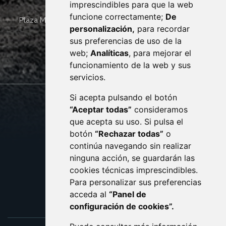
imprescindibles para que la web
funcione correctamente;
De
Plaza Mayor 4
22400
MONZÓN
- ARAGÓN
(ESPAÑA)
personalización,
para recordar
· (34) 974 400 700 ·
sus preferencias de uso de la
sac@monzon.es
web;
Analíticas
, para mejorar el
monzon.es
funcionamiento de la web y sus
servicios.
Si acepta pulsando el botón
CONTACTO
MAPA WEB
“Aceptar todas”
consideramos
AVISO LEGAL
que acepta su uso. Si pulsa el
PROTECCIÓN DE DATOS
botón
“Rechazar todas”
o
POLÍTICA DE COOKIES
ACCESIBILIDAD
continúa navegando sin realizar
ninguna acción, se guardarán las
ENLACE EXTERNO AL C
cookies técnicas imprescindibles.
Para personalizar sus preferencias
acceda al
“Panel de
configuración de cookies”.