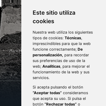
Este sitio utiliza
cookies
Nuestra web utiliza los siguientes
tipos de cookies:
Técnicas
,
imprescindibles para que la web
funcione correctamente;
De
Plaza Mayor 4
22400
MONZÓN
- ARAGÓN
(ESPAÑA)
personalización,
para recordar
· (34) 974 400 700 ·
sus preferencias de uso de la
sac@monzon.es
web;
Analíticas
, para mejorar el
monzon.es
funcionamiento de la web y sus
servicios.
Si acepta pulsando el botón
CONTACTO
MAPA WEB
“Aceptar todas”
consideramos
AVISO LEGAL
que acepta su uso. Si pulsa el
PROTECCIÓN DE DATOS
botón
“Rechazar todas”
o
POLÍTICA DE COOKIES