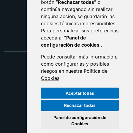
botón
“Rechazar todas”
o
POLÍTICA DE COOKIES
ACCESIBILIDAD
continúa navegando sin realizar
ninguna acción, se guardarán las
ENLACE EXTERNO AL C
cookies técnicas imprescindibles.
Para personalizar sus preferencias
acceda al
“Panel de
configuración de cookies”.
Puede consultar más información,
cómo configurarlas y posibles
riesgos en nuestra
Política de
Cookies
.
Aceptar todas
Rechazar todas
Panel de configuración de
Cookies