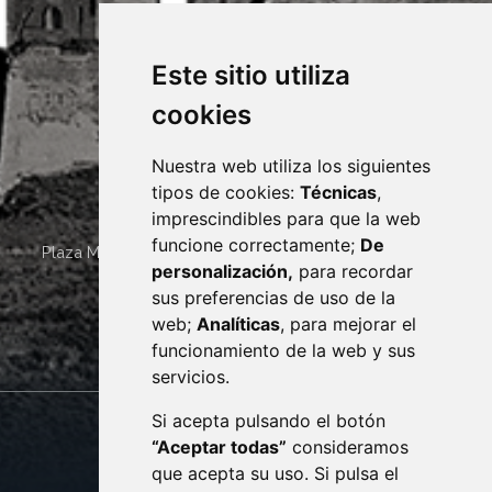
Este sitio utiliza
cookies
Nuestra web utiliza los siguientes
tipos de cookies:
Técnicas
,
imprescindibles para que la web
funcione correctamente;
De
Plaza Mayor 4
22400
MONZÓN
- ARAGÓN
(ESPAÑA)
personalización,
para recordar
· (34) 974 400 700 ·
sus preferencias de uso de la
sac@monzon.es
web;
Analíticas
, para mejorar el
monzon.es
funcionamiento de la web y sus
servicios.
Si acepta pulsando el botón
CONTACTO
MAPA WEB
“Aceptar todas”
consideramos
AVISO LEGAL
que acepta su uso. Si pulsa el
PROTECCIÓN DE DATOS