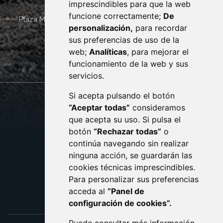
imprescindibles para que la web
funcione correctamente;
De
Plaza Mayor 4
22400
MONZÓN
- ARAGÓN
(ESPAÑA)
personalización,
para recordar
· (34) 974 400 700 ·
sus preferencias de uso de la
sac@monzon.es
web;
Analíticas
, para mejorar el
monzon.es
funcionamiento de la web y sus
servicios.
Si acepta pulsando el botón
CONTACTO
MAPA WEB
“Aceptar todas”
consideramos
AVISO LEGAL
que acepta su uso. Si pulsa el
PROTECCIÓN DE DATOS
botón
“Rechazar todas”
o
POLÍTICA DE COOKIES
ACCESIBILIDAD
continúa navegando sin realizar
ninguna acción, se guardarán las
ENLACE EXTERNO AL C
cookies técnicas imprescindibles.
Para personalizar sus preferencias
acceda al
“Panel de
configuración de cookies”.