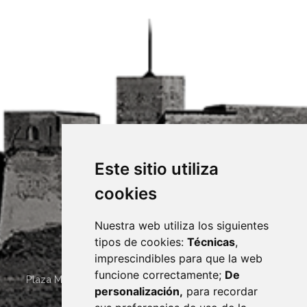
Este sitio utiliza
cookies
Nuestra web utiliza los siguientes
tipos de cookies:
Técnicas
,
imprescindibles para que la web
funcione correctamente;
De
Plaza Mayor 4
22400
MONZÓN
- ARAGÓN
(ESPAÑA)
personalización,
para recordar
· (34) 974 400 700 ·