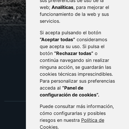
sus preferencias de uso de la
sac@monzon.es
web;
Analíticas
, para mejorar el
monzon.es
funcionamiento de la web y sus
servicios.
Si acepta pulsando el botón
CONTACTO
MAPA WEB
“Aceptar todas”
consideramos
AVISO LEGAL
que acepta su uso. Si pulsa el
PROTECCIÓN DE DATOS
botón
“Rechazar todas”
o
POLÍTICA DE COOKIES
ACCESIBILIDAD
continúa navegando sin realizar
ninguna acción, se guardarán las
ENLACE EXTERNO AL C
cookies técnicas imprescindibles.
Para personalizar sus preferencias
acceda al
“Panel de
configuración de cookies”.
Puede consultar más información,
cómo configurarlas y posibles
riesgos en nuestra
Política de
Cookies
.