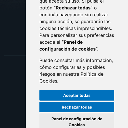
que acepta su uso. Si pulsa el
PROTECCIÓN DE DATOS
botón
“Rechazar todas”
o
POLÍTICA DE COOKIES
ACCESIBILIDAD
continúa navegando sin realizar
ninguna acción, se guardarán las
ENLACE EXTERNO AL C
cookies técnicas imprescindibles.
Para personalizar sus preferencias
acceda al
“Panel de
configuración de cookies”.
Puede consultar más información,
cómo configurarlas y posibles
riesgos en nuestra
Política de
Cookies
.
Aceptar todas
Rechazar todas
Panel de configuración de
Cookies