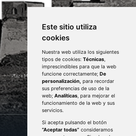
Este sitio utiliza
cookies
Nuestra web utiliza los siguientes
tipos de cookies:
Técnicas
,
imprescindibles para que la web
funcione correctamente;
De
Plaza Mayor 4
22400
MONZÓN
- ARAGÓN
(ESPAÑA)
personalización,
para recordar
· (34) 974 400 700 ·
sus preferencias de uso de la
sac@monzon.es
web;
Analíticas
, para mejorar el
monzon.es
funcionamiento de la web y sus
servicios.
Si acepta pulsando el botón
CONTACTO
MAPA WEB
“Aceptar todas”
consideramos
AVISO LEGAL