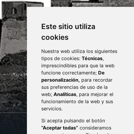
Este sitio utiliza
cookies
Nuestra web utiliza los siguientes
tipos de cookies:
Técnicas
,
imprescindibles para que la web
funcione correctamente;
De
Plaza Mayor 4
22400
MONZÓN
- ARAGÓN
(ESPAÑA)
personalización,
para recordar
· (34) 974 400 700 ·
sus preferencias de uso de la
sac@monzon.es
web;
Analíticas
, para mejorar el
monzon.es
funcionamiento de la web y sus
servicios.
Si acepta pulsando el botón
CONTACTO
MAPA WEB
“Aceptar todas”
consideramos
AVISO LEGAL