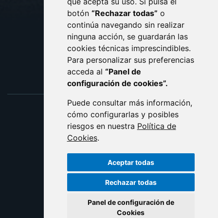
que acepta su uso. Si pulsa el
PROTECCIÓN DE DATOS
botón
“Rechazar todas”
o
POLÍTICA DE COOKIES
ACCESIBILIDAD
continúa navegando sin realizar
ninguna acción, se guardarán las
ENLACE EXTERNO AL C
cookies técnicas imprescindibles.
Para personalizar sus preferencias
acceda al
“Panel de
configuración de cookies”.
Puede consultar más información,
cómo configurarlas y posibles
riesgos en nuestra
Política de
Cookies
.
Aceptar todas
Rechazar todas
Panel de configuración de
Cookies