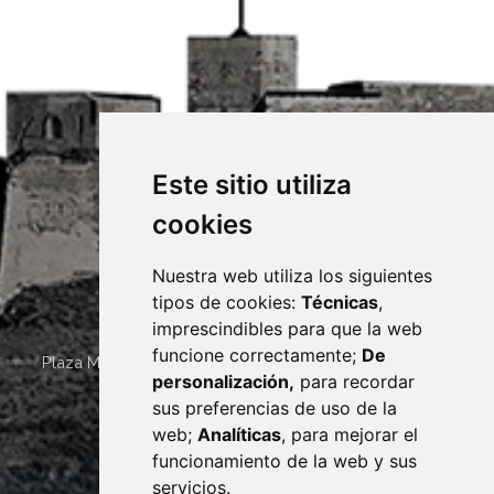
Este sitio utiliza
cookies
Nuestra web utiliza los siguientes
tipos de cookies:
Técnicas
,
imprescindibles para que la web
funcione correctamente;
De
Plaza Mayor 4
22400
MONZÓN
- ARAGÓN
(ESPAÑA)
personalización,
para recordar
· (34) 974 400 700 ·
sus preferencias de uso de la
sac@monzon.es
web;
Analíticas
, para mejorar el
monzon.es
funcionamiento de la web y sus
servicios.