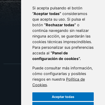
Si acepta pulsando el botón
CONTACTO
MAPA WEB
“Aceptar todas”
consideramos
AVISO LEGAL
que acepta su uso. Si pulsa el
PROTECCIÓN DE DATOS
botón
“Rechazar todas”
o
POLÍTICA DE COOKIES
ACCESIBILIDAD
continúa navegando sin realizar
ninguna acción, se guardarán las
ENLACE EXTERNO AL C
cookies técnicas imprescindibles.
Para personalizar sus preferencias
acceda al
“Panel de
configuración de cookies”.
Puede consultar más información,
cómo configurarlas y posibles
riesgos en nuestra
Política de
Cookies
.
Aceptar todas