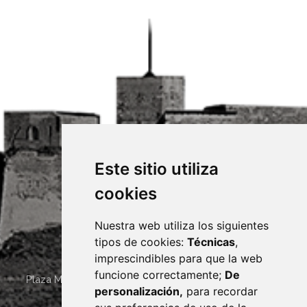
Este sitio utiliza
cookies
Nuestra web utiliza los siguientes
tipos de cookies:
Técnicas
,
imprescindibles para que la web
funcione correctamente;
De
Plaza Mayor 4
22400
MONZÓN
- ARAGÓN
(ESPAÑA)
personalización,
para recordar
· (34) 974 400 700 ·