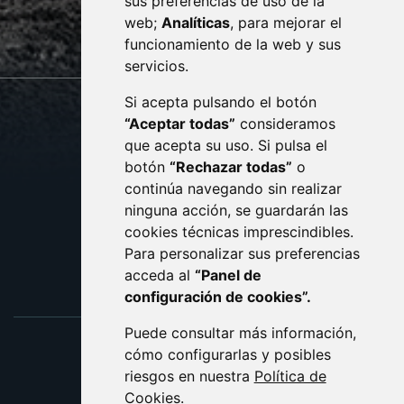
sus preferencias de uso de la
sac@monzon.es
web;
Analíticas
, para mejorar el
monzon.es
funcionamiento de la web y sus
servicios.
Si acepta pulsando el botón
CONTACTO
MAPA WEB
“Aceptar todas”
consideramos
AVISO LEGAL
que acepta su uso. Si pulsa el
PROTECCIÓN DE DATOS
botón
“Rechazar todas”
o
POLÍTICA DE COOKIES
ACCESIBILIDAD
continúa navegando sin realizar
ninguna acción, se guardarán las
ENLACE EXTERNO AL C
cookies técnicas imprescindibles.
Para personalizar sus preferencias
acceda al
“Panel de
configuración de cookies”.
Puede consultar más información,
cómo configurarlas y posibles
riesgos en nuestra
Política de
Cookies
.