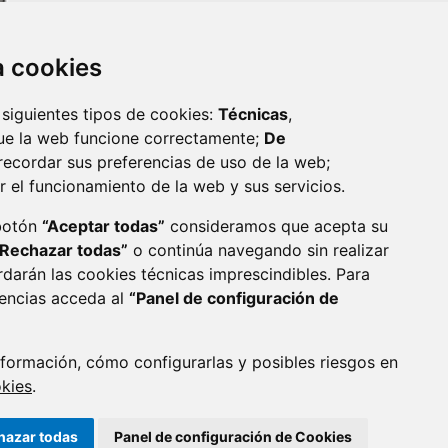
za cookies
 siguientes tipos de cookies:
Técnicas
,
ue la web funcione correctamente;
De
recordar sus preferencias de uso de la web;
r el funcionamiento de la web y sus servicios.
monzon.es
 botón
“Aceptar todas”
consideramos que acepta su
“Rechazar todas”
o continúa navegando sin realizar
CA DE COOKIES
ACCESIBILIDAD
rdarán las cookies técnicas imprescindibles. Para
rencias acceda al
“Panel de configuración de
ENLACE 
formación, cómo configurarlas y posibles riesgos en
okies
.
hazar todas
Panel de configuración de Cookies