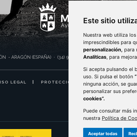
Este sitio utili
Nuestra web utiliza los
imprescindibles para q
personalización,
para 
Analíticas
, para mejora
ÓN
- ARAGÓN
(ESPAÑA)
· (34) 974 400 700 ·
sac@monzon.es
Si acepta pulsando el
uso. Si pulsa el botón
ISO LEGAL
PROTECCIÓN DE DATOS
POLÍTI
ninguna acción, se gua
personalizar sus prefe
cookies”.
Puede consultar más in
nuestra
Política de Co
Aceptar todas
Rec