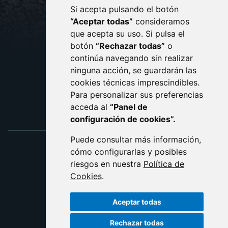
Si acepta pulsando el botón
CONTACTO
MAPA WEB
“Aceptar todas”
consideramos
AVISO LEGAL
que acepta su uso. Si pulsa el
PROTECCIÓN DE DATOS
botón
“Rechazar todas”
o
POLÍTICA DE COOKIES
ACCESIBILIDAD
continúa navegando sin realizar
ninguna acción, se guardarán las
ENLACE EXTERNO AL C
cookies técnicas imprescindibles.
Para personalizar sus preferencias
acceda al
“Panel de
configuración de cookies”.
Puede consultar más información,
cómo configurarlas y posibles
riesgos en nuestra
Política de
Cookies
.
Aceptar todas
Rechazar todas