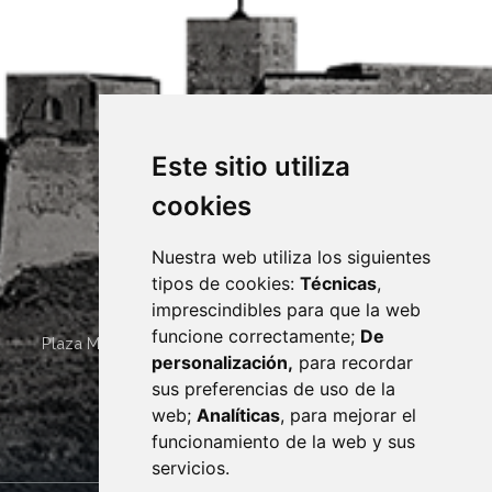
Este sitio utiliza
cookies
Nuestra web utiliza los siguientes
tipos de cookies:
Técnicas
,
imprescindibles para que la web
funcione correctamente;
De
Plaza Mayor 4
22400
MONZÓN
- ARAGÓN
(ESPAÑA)
personalización,
para recordar
· (34) 974 400 700 ·
sus preferencias de uso de la
sac@monzon.es
web;
Analíticas
, para mejorar el
monzon.es
funcionamiento de la web y sus
servicios.