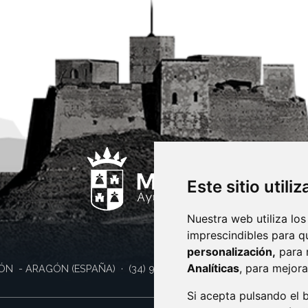
Este sitio utili
Nuestra web utiliza los
imprescindibles para q
personalización,
para 
Analíticas
, para mejora
ÓN
- ARAGÓN
(ESPAÑA)
· (34) 974 400 700 ·
sac@monzon.es
Si acepta pulsando el