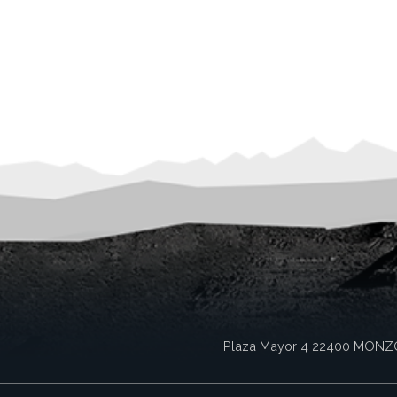
Plaza Mayor 4
22400
MONZ