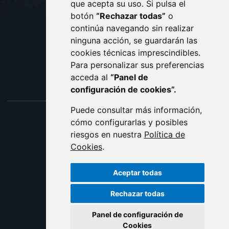
que acepta su uso. Si pulsa el
PROTECCIÓN DE DATOS
botón
“Rechazar todas”
o
POLÍTICA DE COOKIES
ACCESIBILIDAD
continúa navegando sin realizar
ninguna acción, se guardarán las
ENLACE EXTERNO AL C
cookies técnicas imprescindibles.
Para personalizar sus preferencias
acceda al
“Panel de
configuración de cookies”.
Puede consultar más información,
cómo configurarlas y posibles
riesgos en nuestra
Política de
Cookies
.
Aceptar todas
Rechazar todas
Panel de configuración de
Cookies