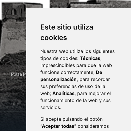
Este sitio utiliza
cookies
Nuestra web utiliza los siguientes
tipos de cookies:
Técnicas
,
imprescindibles para que la web
funcione correctamente;
De
Plaza Mayor 4
22400
MONZÓN
- ARAGÓN
(ESPAÑA)
personalización,
para recordar
· (34) 974 400 700 ·
sus preferencias de uso de la
sac@monzon.es
web;
Analíticas
, para mejorar el
monzon.es
funcionamiento de la web y sus
servicios.
Si acepta pulsando el botón
CONTACTO
MAPA WEB
“Aceptar todas”
consideramos
AVISO LEGAL