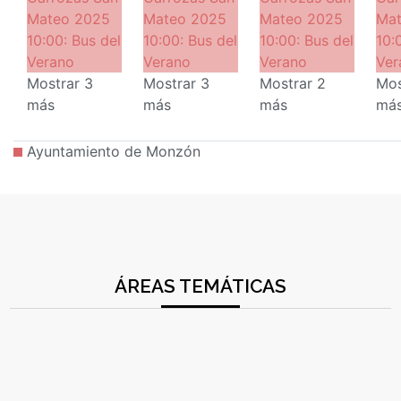
Mateo 2025
Mateo 2025
Mateo 2025
Mat
10:00:
Bus del
10:00:
Bus del
10:00:
Bus del
10:
Verano
Verano
Verano
Ver
Mostrar 3
Mostrar 3
Mostrar 2
Mos
más
más
más
má
Ayuntamiento de Monzón
ÁREAS TEMÁTICAS