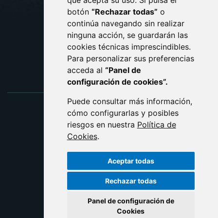
que acepta su uso. Si pulsa el
PROTECCIÓN DE DATOS
botón
“Rechazar todas”
o
POLÍTICA DE COOKIES
ACCESIBILIDAD
continúa navegando sin realizar
ninguna acción, se guardarán las
ENLACE EXTERNO AL C
cookies técnicas imprescindibles.
Para personalizar sus preferencias
acceda al
“Panel de
configuración de cookies”.
Puede consultar más información,
cómo configurarlas y posibles
riesgos en nuestra
Política de
Cookies
.
Aceptar todas
Rechazar todas
Panel de configuración de
Cookies