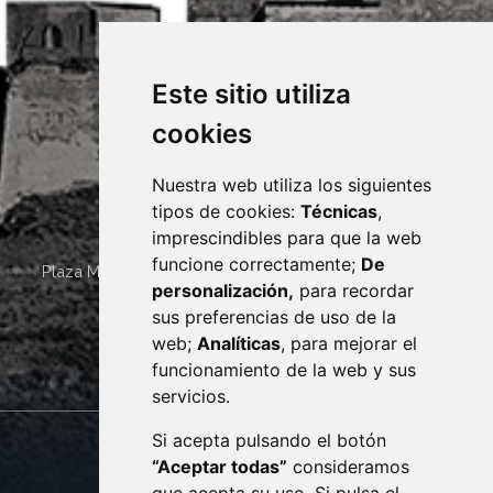
Este sitio utiliza
cookies
Nuestra web utiliza los siguientes
tipos de cookies:
Técnicas
,
imprescindibles para que la web
funcione correctamente;
De
Plaza Mayor 4
22400
MONZÓN
- ARAGÓN
(ESPAÑA)
personalización,
para recordar
· (34) 974 400 700 ·
sus preferencias de uso de la
sac@monzon.es
web;
Analíticas
, para mejorar el
monzon.es
funcionamiento de la web y sus
servicios.
Si acepta pulsando el botón
CONTACTO
MAPA WEB
“Aceptar todas”
consideramos
AVISO LEGAL