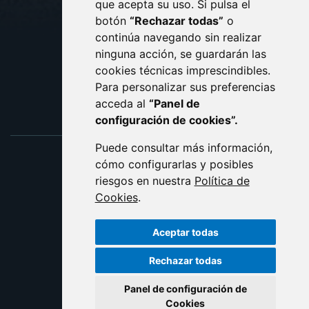
que acepta su uso. Si pulsa el
PROTECCIÓN DE DATOS
botón
“Rechazar todas”
o
POLÍTICA DE COOKIES
ACCESIBILIDAD
continúa navegando sin realizar
ninguna acción, se guardarán las
ENLACE EXTERNO AL C
cookies técnicas imprescindibles.
Para personalizar sus preferencias
acceda al
“Panel de
configuración de cookies”.
Puede consultar más información,
cómo configurarlas y posibles
riesgos en nuestra
Política de
Cookies
.
Aceptar todas
Rechazar todas
Panel de configuración de
Cookies