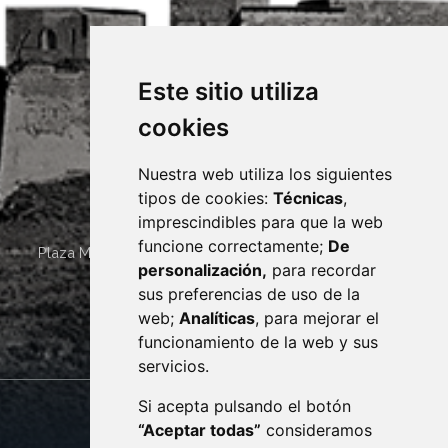
Este sitio utiliza
cookies
Nuestra web utiliza los siguientes
tipos de cookies:
Técnicas
,
imprescindibles para que la web
funcione correctamente;
De
Plaza Mayor 4
22400
MONZÓN
- ARAGÓN
(ESPAÑA)
personalización,
para recordar
· (34) 974 400 700 ·
sus preferencias de uso de la
sac@monzon.es
web;
Analíticas
, para mejorar el
monzon.es
funcionamiento de la web y sus
servicios.
Si acepta pulsando el botón
CONTACTO
MAPA WEB
“Aceptar todas”
consideramos
AVISO LEGAL