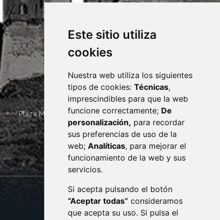
Este sitio utiliza
cookies
Nuestra web utiliza los siguientes
tipos de cookies:
Técnicas
,
imprescindibles para que la web
funcione correctamente;
De
Plaza Mayor 4
22400
MONZÓN
- ARAGÓN
(ESPAÑA)
personalización,
para recordar
· (34) 974 400 700 ·
sus preferencias de uso de la
sac@monzon.es
web;
Analíticas
, para mejorar el
monzon.es
funcionamiento de la web y sus
servicios.
Si acepta pulsando el botón
CONTACTO
MAPA WEB
“Aceptar todas”
consideramos
AVISO LEGAL
que acepta su uso. Si pulsa el
PROTECCIÓN DE DATOS