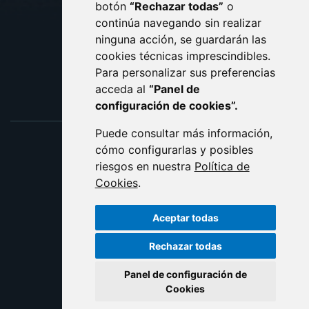
botón
“Rechazar todas”
o
POLÍTICA DE COOKIES
ACCESIBILIDAD
continúa navegando sin realizar
ninguna acción, se guardarán las
ENLACE EXTERNO AL C
cookies técnicas imprescindibles.
Para personalizar sus preferencias
acceda al
“Panel de
configuración de cookies”.
Puede consultar más información,
cómo configurarlas y posibles
riesgos en nuestra
Política de
Cookies
.
Aceptar todas
Rechazar todas
Panel de configuración de
Cookies