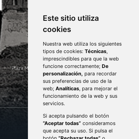
Este sitio utiliza
cookies
Nuestra web utiliza los siguientes
tipos de cookies:
Técnicas
,
imprescindibles para que la web
funcione correctamente;
De
Plaza Mayor 4
22400
MONZÓN
- ARAGÓN
(ESPAÑA)
personalización,
para recordar
· (34) 974 400 700 ·
sus preferencias de uso de la
sac@monzon.es
web;
Analíticas
, para mejorar el
monzon.es
funcionamiento de la web y sus
servicios.
Si acepta pulsando el botón
CONTACTO
MAPA WEB
“Aceptar todas”
consideramos
AVISO LEGAL
que acepta su uso. Si pulsa el
PROTECCIÓN DE DATOS
botón
“Rechazar todas”
o
POLÍTICA DE COOKIES