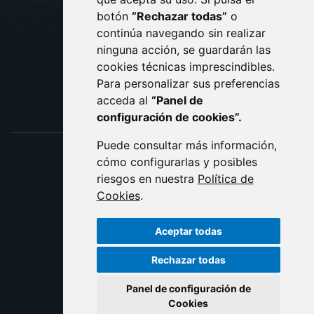
PROTECCIÓN DE DATOS
botón
“Rechazar todas”
o
POLÍTICA DE COOKIES
ACCESIBILIDAD
continúa navegando sin realizar
ninguna acción, se guardarán las
ENLACE EXTERNO AL C
cookies técnicas imprescindibles.
Para personalizar sus preferencias
acceda al
“Panel de
configuración de cookies”.
Puede consultar más información,
cómo configurarlas y posibles
riesgos en nuestra
Política de
Cookies
.
Aceptar todas
Rechazar todas
Panel de configuración de
Cookies