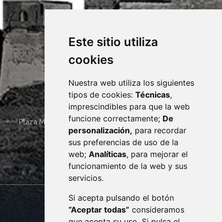
Este sitio utiliza
cookies
Nuestra web utiliza los siguientes
tipos de cookies:
Técnicas
,
imprescindibles para que la web
funcione correctamente;
De
Plaza Mayor 4
22400
MONZÓN
- ARAGÓN
(ESPAÑA)
personalización,
para recordar
· (34) 974 400 700 ·
sus preferencias de uso de la
sac@monzon.es
web;
Analíticas
, para mejorar el
monzon.es
funcionamiento de la web y sus
servicios.
Si acepta pulsando el botón
CONTACTO
MAPA WEB
“Aceptar todas”
consideramos
AVISO LEGAL
que acepta su uso. Si pulsa el