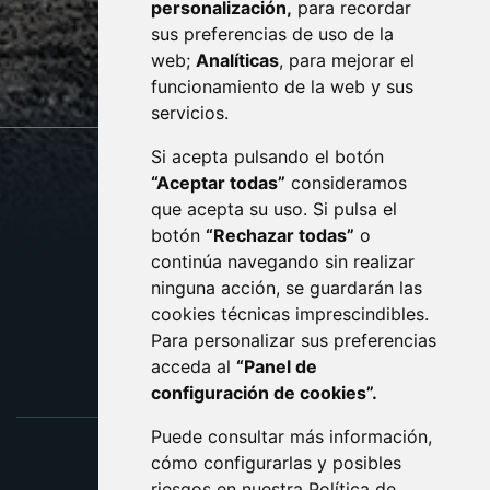
personalización,
para recordar
· (34) 974 400 700 ·
sus preferencias de uso de la
sac@monzon.es
web;
Analíticas
, para mejorar el
monzon.es
funcionamiento de la web y sus
servicios.
Si acepta pulsando el botón
CONTACTO
MAPA WEB
“Aceptar todas”
consideramos
AVISO LEGAL
que acepta su uso. Si pulsa el
PROTECCIÓN DE DATOS
botón
“Rechazar todas”
o
POLÍTICA DE COOKIES
ACCESIBILIDAD
continúa navegando sin realizar
ninguna acción, se guardarán las
ENLACE EXTERNO AL C
cookies técnicas imprescindibles.
Para personalizar sus preferencias
acceda al
“Panel de
configuración de cookies”.
Puede consultar más información,
cómo configurarlas y posibles
riesgos en nuestra
Política de