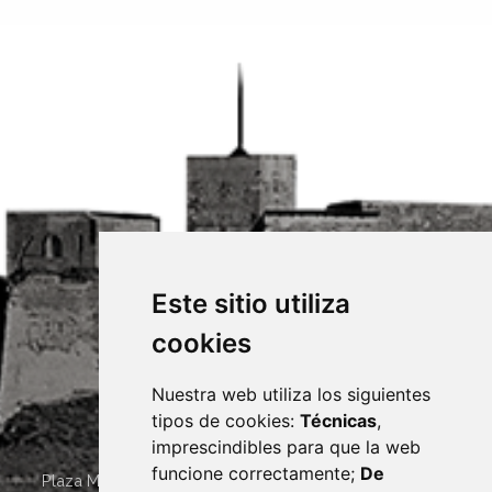
Este sitio utiliza
cookies
Nuestra web utiliza los siguientes
tipos de cookies:
Técnicas
,
imprescindibles para que la web
funcione correctamente;
De
Plaza Mayor 4
22400
MONZÓN
- ARAGÓN
(ESPAÑA)