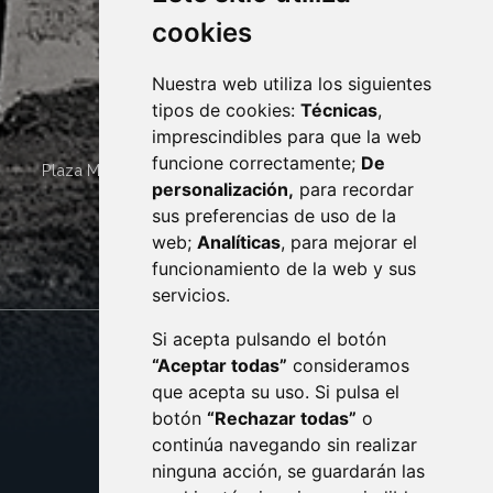
cookies
Nuestra web utiliza los siguientes
tipos de cookies:
Técnicas
,
imprescindibles para que la web
funcione correctamente;
De
Plaza Mayor 4
22400
MONZÓN
- ARAGÓN
(ESPAÑA)
personalización,
para recordar
· (34) 974 400 700 ·
sus preferencias de uso de la
sac@monzon.es
web;
Analíticas
, para mejorar el
monzon.es
funcionamiento de la web y sus
servicios.
Si acepta pulsando el botón
CONTACTO
MAPA WEB
“Aceptar todas”
consideramos
AVISO LEGAL
que acepta su uso. Si pulsa el
PROTECCIÓN DE DATOS
botón
“Rechazar todas”
o
POLÍTICA DE COOKIES
ACCESIBILIDAD
continúa navegando sin realizar
ninguna acción, se guardarán las
ENLACE EXTERNO AL C