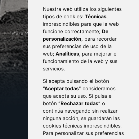
Nuestra web utiliza los siguientes
tipos de cookies:
Técnicas
,
imprescindibles para que la web
funcione correctamente;
De
Plaza Mayor 4
22400
MONZÓN
- ARAGÓN
(ESPAÑA)
personalización,
para recordar
· (34) 974 400 700 ·
sus preferencias de uso de la
sac@monzon.es
web;
Analíticas
, para mejorar el
monzon.es
funcionamiento de la web y sus
servicios.
Si acepta pulsando el botón
CONTACTO
MAPA WEB
“Aceptar todas”
consideramos
AVISO LEGAL
que acepta su uso. Si pulsa el
PROTECCIÓN DE DATOS
botón
“Rechazar todas”
o
POLÍTICA DE COOKIES
ACCESIBILIDAD
continúa navegando sin realizar
ninguna acción, se guardarán las
ENLACE EXTERNO AL C
cookies técnicas imprescindibles.
Para personalizar sus preferencias