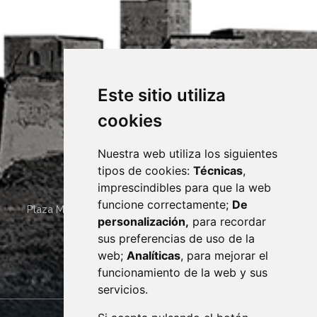
Este sitio utiliza
cookies
Nuestra web utiliza los siguientes
tipos de cookies:
Técnicas
,
imprescindibles para que la web
funcione correctamente;
De
Plaza Mayor 4
22400
MONZÓN
- ARAGÓN
(ESPAÑA)
personalización,
para recordar
· (34) 974 400 700 ·
sus preferencias de uso de la
sac@monzon.es
web;
Analíticas
, para mejorar el
monzon.es
funcionamiento de la web y sus
servicios.