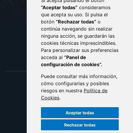
Si acepta pulsando el botón
CONTACTO
MAPA WEB
“Aceptar todas”
consideramos
AVISO LEGAL
que acepta su uso. Si pulsa el
PROTECCIÓN DE DATOS
botón
“Rechazar todas”
o
POLÍTICA DE COOKIES
ACCESIBILIDAD
continúa navegando sin realizar
ninguna acción, se guardarán las
ENLACE EXTERNO AL C
cookies técnicas imprescindibles.
Para personalizar sus preferencias
acceda al
“Panel de
configuración de cookies”.
Puede consultar más información,
cómo configurarlas y posibles
riesgos en nuestra
Política de
Cookies
.
Aceptar todas
Rechazar todas