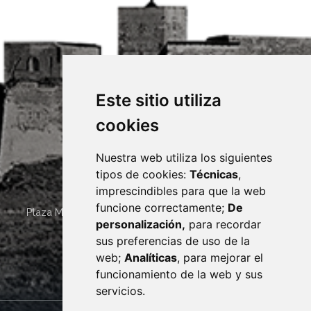
Este sitio utiliza
cookies
Nuestra web utiliza los siguientes
tipos de cookies:
Técnicas
,
imprescindibles para que la web
funcione correctamente;
De
Plaza Mayor 4
22400
MONZÓN
- ARAGÓN
(ESPAÑA)
personalización,
para recordar
· (34) 974 400 700 ·
sus preferencias de uso de la
sac@monzon.es
web;
Analíticas
, para mejorar el
monzon.es
funcionamiento de la web y sus
servicios.