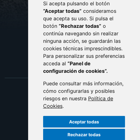
Si acepta pulsando el botón
CONTACTO
MAPA WEB
“Aceptar todas”
consideramos
AVISO LEGAL
que acepta su uso. Si pulsa el
PROTECCIÓN DE DATOS
botón
“Rechazar todas”
o
POLÍTICA DE COOKIES
ACCESIBILIDAD
continúa navegando sin realizar
ninguna acción, se guardarán las
ENLACE EXTERNO AL C
cookies técnicas imprescindibles.
Para personalizar sus preferencias
acceda al
“Panel de
configuración de cookies”.
Puede consultar más información,
cómo configurarlas y posibles
riesgos en nuestra
Política de
Cookies
.
Aceptar todas
Rechazar todas