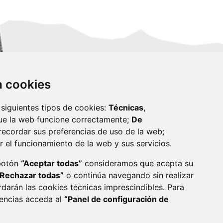
za cookies
 siguientes tipos de cookies:
Técnicas
,
ue la web funcione correctamente;
De
recordar sus preferencias de uso de la web;
r el funcionamiento de la web y sus servicios.
monzon.es
 botón
“Aceptar todas”
consideramos que acepta su
“Rechazar todas”
o continúa navegando sin realizar
CA DE COOKIES
ACCESIBILIDAD
rdarán las cookies técnicas imprescindibles. Para
rencias acceda al
“Panel de configuración de
ENLACE 