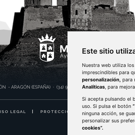
Este sitio utili
Nuestra web utiliza los
imprescindibles para q
personalización,
para 
Analíticas
, para mejora
ÓN
- ARAGÓN
(ESPAÑA)
· (34) 974 400 700 ·
sac@monzon.es
Si acepta pulsando el
uso. Si pulsa el botón
ISO LEGAL
PROTECCIÓN DE DATOS
POLÍTI
ninguna acción, se gua
personalizar sus prefe
cookies”.