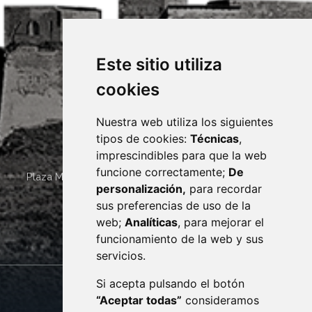
Este sitio utiliza
cookies
Nuestra web utiliza los siguientes
tipos de cookies:
Técnicas
,
imprescindibles para que la web
funcione correctamente;
De
Plaza Mayor 4
22400
MONZÓN
- ARAGÓN
(ESPAÑA)
personalización,
para recordar
· (34) 974 400 700 ·
sus preferencias de uso de la
sac@monzon.es
web;
Analíticas
, para mejorar el
monzon.es
funcionamiento de la web y sus
servicios.
Si acepta pulsando el botón
CONTACTO
MAPA WEB
“Aceptar todas”
consideramos
AVISO LEGAL