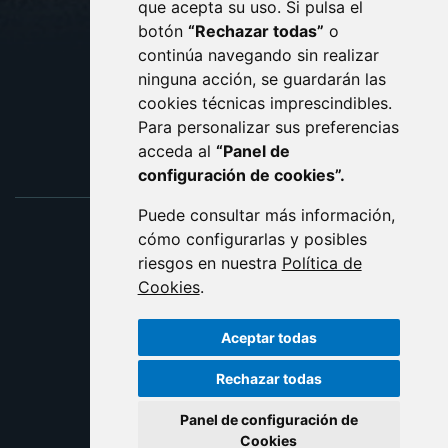
que acepta su uso. Si pulsa el
PROTECCIÓN DE DATOS
botón
“Rechazar todas”
o
POLÍTICA DE COOKIES
ACCESIBILIDAD
continúa navegando sin realizar
ninguna acción, se guardarán las
ENLACE EXTERNO AL C
cookies técnicas imprescindibles.
Para personalizar sus preferencias
acceda al
“Panel de
configuración de cookies”.
Puede consultar más información,
cómo configurarlas y posibles
riesgos en nuestra
Política de
Cookies
.
Aceptar todas
Rechazar todas
Panel de configuración de
Cookies