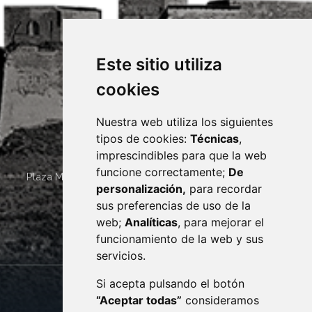
Este sitio utiliza
cookies
Nuestra web utiliza los siguientes
tipos de cookies:
Técnicas
,
imprescindibles para que la web
funcione correctamente;
De
Plaza Mayor 4
22400
MONZÓN
- ARAGÓN
(ESPAÑA)
personalización,
para recordar
· (34) 974 400 700 ·
sus preferencias de uso de la
sac@monzon.es
web;
Analíticas
, para mejorar el
monzon.es
funcionamiento de la web y sus
servicios.
Si acepta pulsando el botón
CONTACTO
MAPA WEB
“Aceptar todas”
consideramos
AVISO LEGAL