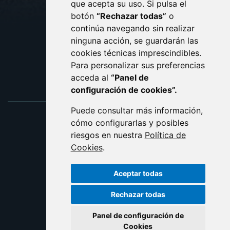
que acepta su uso. Si pulsa el
PROTECCIÓN DE DATOS
botón
“Rechazar todas”
o
POLÍTICA DE COOKIES
ACCESIBILIDAD
continúa navegando sin realizar
ninguna acción, se guardarán las
ENLACE EXTERNO AL C
cookies técnicas imprescindibles.
Para personalizar sus preferencias
acceda al
“Panel de
configuración de cookies”.
Puede consultar más información,
cómo configurarlas y posibles
riesgos en nuestra
Política de
Cookies
.
Aceptar todas
Rechazar todas
Panel de configuración de
Cookies