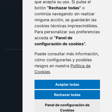
que acepta su uso. Si pulsa el
PROTECCIÓN DE DATOS
botón
“Rechazar todas”
o
POLÍTICA DE COOKIES
ACCESIBILIDAD
continúa navegando sin realizar
ninguna acción, se guardarán las
ENLACE EXTERNO AL C
cookies técnicas imprescindibles.
Para personalizar sus preferencias
acceda al
“Panel de
configuración de cookies”.
Puede consultar más información,
cómo configurarlas y posibles
riesgos en nuestra
Política de
Cookies
.
Aceptar todas
Rechazar todas
Panel de configuración de
Cookies