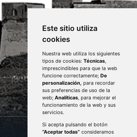
Este sitio utiliza
cookies
Nuestra web utiliza los siguientes
tipos de cookies:
Técnicas
,
imprescindibles para que la web
funcione correctamente;
De
Plaza Mayor 4
22400
MONZÓN
- ARAGÓN
(ESPAÑA)
personalización,
para recordar
· (34) 974 400 700 ·
sus preferencias de uso de la
sac@monzon.es
web;
Analíticas
, para mejorar el
monzon.es
funcionamiento de la web y sus
servicios.
Si acepta pulsando el botón
CONTACTO
MAPA WEB
“Aceptar todas”
consideramos
AVISO LEGAL