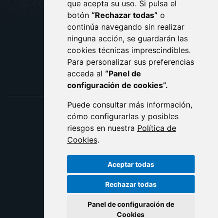
que acepta su uso. Si pulsa el
PROTECCIÓN DE DATOS
botón
“Rechazar todas”
o
POLÍTICA DE COOKIES
ACCESIBILIDAD
continúa navegando sin realizar
ninguna acción, se guardarán las
ENLACE EXTERNO AL C
cookies técnicas imprescindibles.
Para personalizar sus preferencias
acceda al
“Panel de
configuración de cookies”.
Puede consultar más información,
cómo configurarlas y posibles
riesgos en nuestra
Política de
Cookies
.
Aceptar todas
Rechazar todas
Panel de configuración de
Cookies