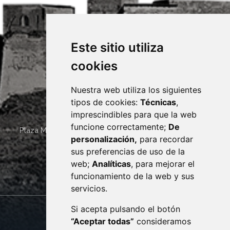
Este sitio utiliza
cookies
Nuestra web utiliza los siguientes
tipos de cookies:
Técnicas
,
imprescindibles para que la web
funcione correctamente;
De
Plaza Mayor 4
22400
MONZÓN
- ARAGÓN
(ESPAÑA)
personalización,
para recordar
· (34) 974 400 700 ·
sus preferencias de uso de la
sac@monzon.es
web;
Analíticas
, para mejorar el
monzon.es
funcionamiento de la web y sus
servicios.
Si acepta pulsando el botón
CONTACTO
MAPA WEB
“Aceptar todas”
consideramos
AVISO LEGAL